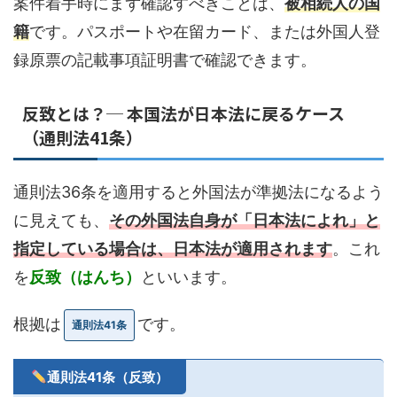
案件着手時にまず確認すべきことは、
被相続人の国
籍
です。パスポートや在留カード、または外国人登
録原票の記載事項証明書で確認できます。
反致とは？─ 本国法が日本法に戻るケース
（通則法41条）
通則法36条を適用すると外国法が準拠法になるよう
に見えても、
その外国法自身が「日本法によれ」と
指定している場合は、日本法が適用されます
。これ
を
反致（はんち）
といいます。
根拠は
です。
通則法41条
通則法41条（反致）