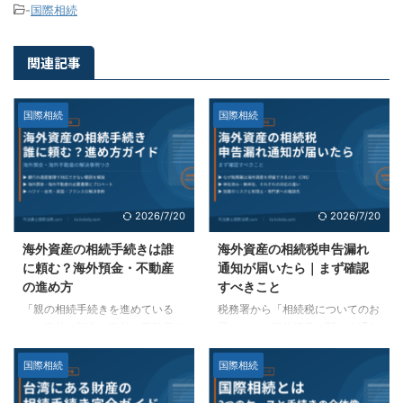
-
国際相続
関連記事
国際相続
国際相続
2026/7/20
2026/7/20
海外資産の相続手続きは誰
海外資産の相続税申告漏れ
に頼む？海外預金・不動産
通知が届いたら｜まず確認
の進め方
すべきこと
「親の相続手続きを進めている
税務署から「相続税についてのお
が、海外の預金や海外の不動産を
尋ね」や、海外資産に関する通知
どうすればいいかわからない」
が届くと、多くの方が驚きます。
——このような相談は少なくあり
被相続人が保有していた海外口座
国際相続
国際相続
ません。 国内の銀行・信託銀行
や海外不動産の存在を相続人が把
に遺産整理を依頼しても、普段付
握しておらず、通知を受けて初め